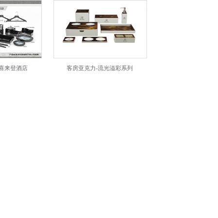
登酒店
客房亚克力-流光溢彩系列
客房电器-美爵信达cetis电熨斗I