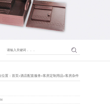
在位置：
首页
»
酒店配套服务
»
客房定制用品
»
客房杂件
34