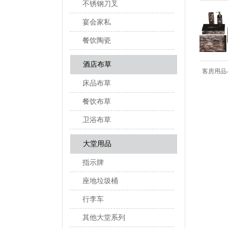
不锈钢刀叉
宴会家私
餐饮陶瓷
酒店布草
米白套装
客房用品-天津凯悦大酒店
客房用品-希尔
床品布草
餐饮布草
卫浴布草
大堂用品
指示牌
座地垃圾桶
行李车
其他大堂系列