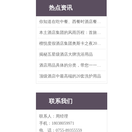
热点资讯
你知道在吃中餐、西餐时酒店餐具要如何摆放吗？
本土酒店集团的风雨历程：首旅、华住、东呈、尚美、雅斯特、铂涛、亚朵、开元、美豪...
檀悦度假酒店集团奥斯卡之夜2019年度客户答谢晚宴
揭秘五星级酒店大牌洗浴用品
酒店用品具体的分类，带您一一知晓
顶级酒店中最高端的20套洗护用品
联系我们
联系人：周经理
手机：18038059971
电 话：0755-89355559