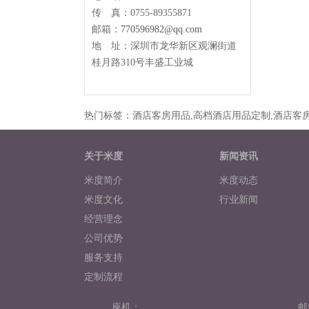
传 真：0755-89355871
邮箱：
770596982@qq.com
地 址：
深圳市龙华新区观澜街道
桂月路
310
号丰盛工业城
热门标签：酒店客房用品,高档酒店用品定制,酒店客房
关于米度
新闻资讯
米度简介
米度动态
米度文化
行业新闻
经营理念
公司优势
服务支持
定制流程
米度相册
座机：
邮