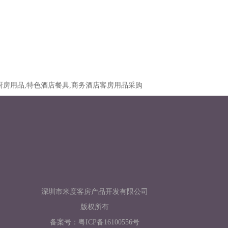
厨房用品,特色酒店餐具,商务酒店客房用品采购
深圳市米度客房产品开发有限公司
版权所有
备案号：
粤ICP备16100556号