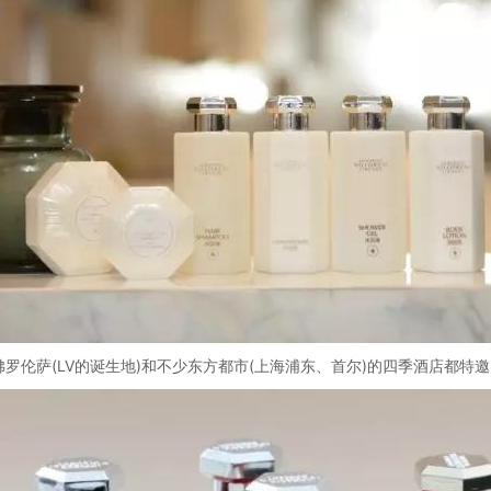
罗伦萨(LV的诞生地)和不少东方都市(上海浦东、首尔)的四季酒店都特邀