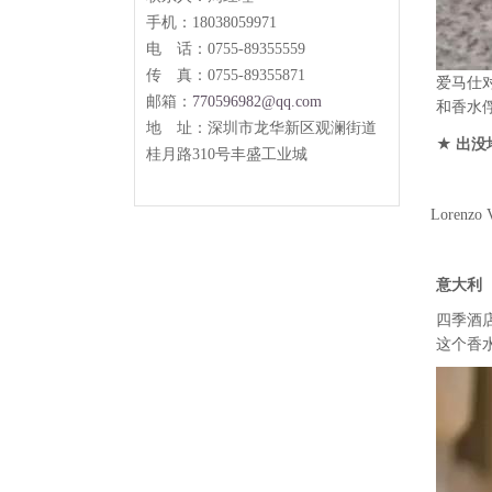
手机：18038059971
电 话：0755-89355559
传 真：0755-89355871
爱马仕
邮箱：
770596982@qq.com
和香水
地 址：
深圳市龙华新区观澜街道
★
出没
桂月路
310
号丰盛工业城
Lorenzo V
意大利
四季酒店
这个香