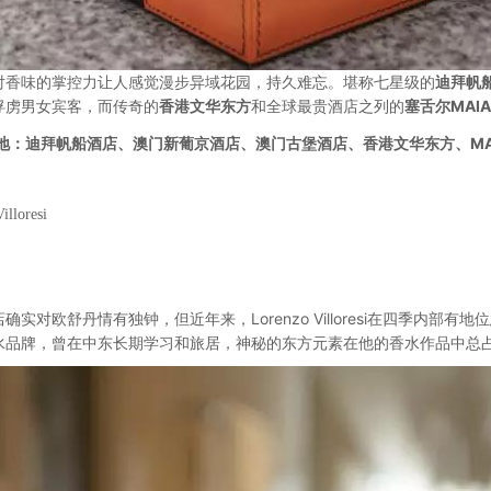
对香味的掌控力让人感觉漫步异域花园，持久难忘。堪称七星级的
迪拜帆
俘虏男女宾客，而传奇的
香港文华东方
和全球最贵酒店之列的
塞舌尔MAIA
地：迪拜帆船酒店、
澳门新葡京酒店、澳门古堡酒店、
香港文华东方、MA
illoresi
确实对欧舒丹情有独钟，但近年来，Lorenzo Villoresi在四季内部有地位急升之
水品牌，曾在中东长期学习和旅居，神秘的东方元素在他的香水作品中总