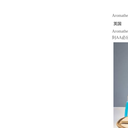
Aromathe
英国
Aromath
到AA必