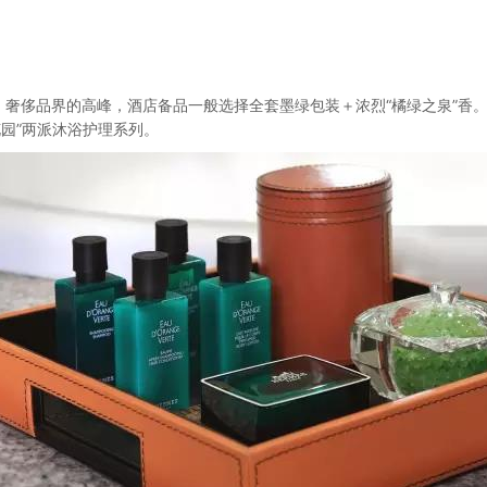
，
奢侈品界的高峰，酒店备品一般选择全套墨绿包装＋浓烈“橘绿之泉”香
花园”两派沐浴护理系列。