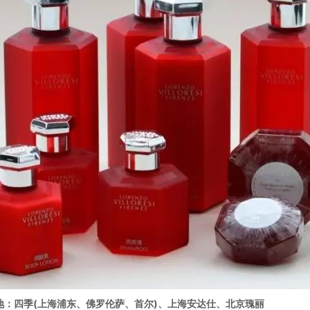
地：四季(上海浦东、佛罗伦萨、首尔)、上海安达仕、北京瑰丽