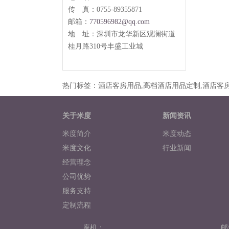
传 真：0755-89355871
邮箱：
770596982@qq.com
地 址：
深圳市龙华新区观澜街道
桂月路
310
号丰盛工业城
热门标签：酒店客房用品,高档酒店用品定制,酒店客房
关于米度
新闻资讯
米度简介
米度动态
米度文化
行业新闻
经营理念
公司优势
服务支持
定制流程
米度相册
座机：
邮