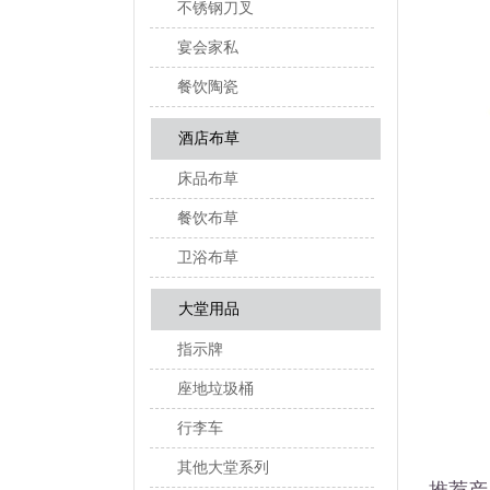
不锈钢刀叉
宴会家私
餐饮陶瓷
酒店布草
床品布草
餐饮布草
卫浴布草
大堂用品
指示牌
座地垃圾桶
行李车
其他大堂系列