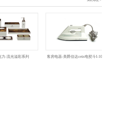
流光溢彩系列
客房电器-美爵信达cetis电熨斗I-100
客房电器-美爵信达c