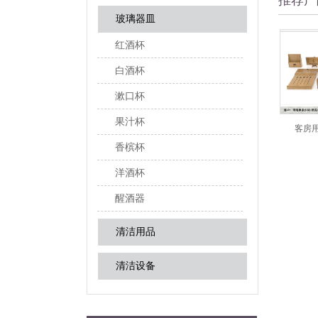
推荐产
玻璃器皿
红酒杯
白酒杯
漱口杯
果汁杯
品-天津凯悦大酒店
客房用品-希尔顿酒店
客房用品-
香槟杯
洋酒杯
醒酒器
清洁用品
清洁设备