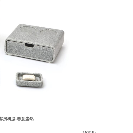
客房树脂-春意盎然
MORE+