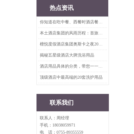
热点资讯
你知道在吃中餐、西餐时酒店餐具要如何摆放吗？
本土酒店集团的风雨历程：首旅、华住、东呈、尚美、雅斯特、铂涛、亚朵、开元、美豪...
檀悦度假酒店集团奥斯卡之夜2019年度客户答谢晚宴
揭秘五星级酒店大牌洗浴用品
酒店用品具体的分类，带您一一知晓
顶级酒店中最高端的20套洗护用品
联系我们
联系人：周经理
手机：18038059971
电 话：0755-89355559