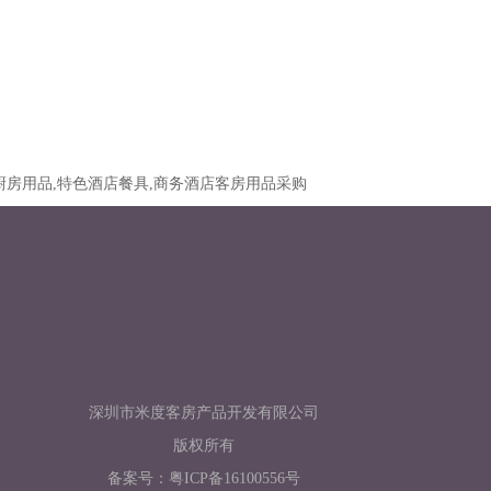
厨房用品,特色酒店餐具,商务酒店客房用品采购
深圳市米度客房产品开发有限公司
版权所有
备案号：
粤ICP备16100556号