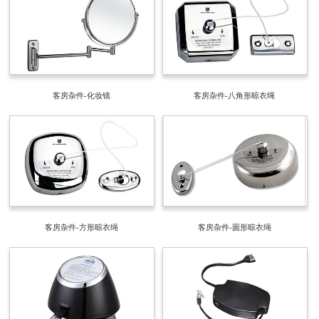
客房杂件-化妆镜
客房杂件-八角形晾衣绳
客房杂件-方形晾衣绳
客房杂件-圆形晾衣绳