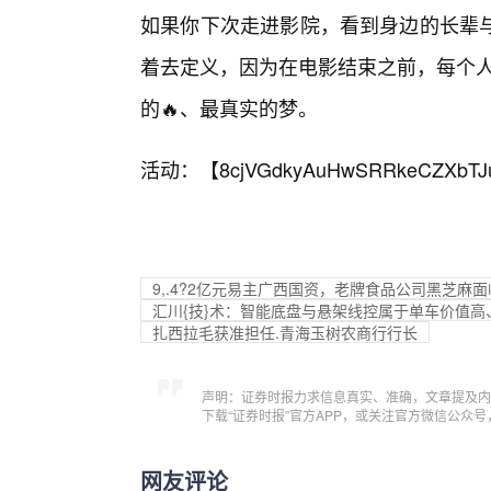
如果你下次走进影院，看到身边的长辈
着去定义，因为在电影结束之前，每个人
的🔥、最真实的梦。
活动：【
8cjVGdkyAuHwSRRkeCZXbTJ
9,.4?2亿元易主广西国资，老牌食品公司黑芝麻
汇川{技}术：智能底盘与悬架线控属于单车价值
扎西拉毛获准担任.青海玉树农商行行长
声明：证券时报力求信息真实、准确，文章提及内
下载“证券时报”官方APP，或关注官方微信公众
网友评论