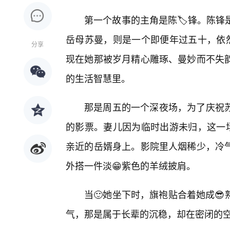
第一个故事的主角是陈🏷️锋。陈
岳母苏曼，则是一个即便年过五十，依然
分享
现在她那被岁月精心雕琢、曼妙而不失
的生活智慧里。
那是周五的一个深夜场，为了庆祝
的影票。妻儿因为临时出游未归，这一场
亲近的岳婿身上。影院里人烟稀少，冷气
外搭一件淡😁紫色的羊绒披肩。
当🙂她坐下时，旗袍贴合着她成
气，那是属于长辈的沉稳，却在密闭的