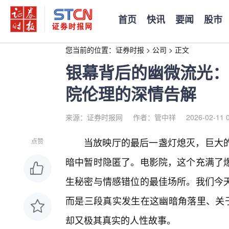
首页
快讯
要闻
股市
您当前的位置：
证券时报
>
公司
>
正文
银幕背后的幽微流光：
院伦理的深情告解
来源：证券时报网
作者：管中祥
2026-02-11 
当放映厅的最后一盏灯熄灭，巨大
点赞
暗中暂时隐匿了。电影院，这个充满了
生秘密与情感错位的最佳场所。我们今天
而是三段真实发生在这幽暗角落里、关于
却又极其真实的人性故事。