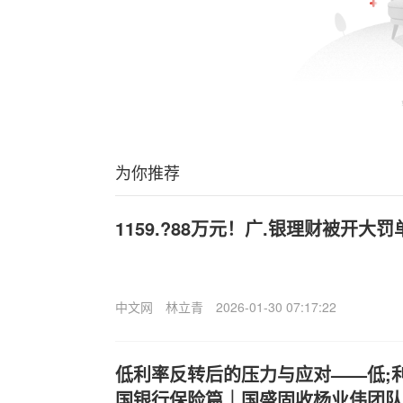
为你推荐
1159.?88万元！广.银理财被开大罚
中文网
林立青
2026-01-30 07:17:22
低利率反转后的压力与应对——低;
国银行保险篇｜国盛固收杨业伟团队