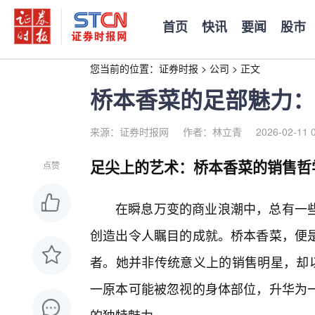
首页
快讯
要闻
股市
您当前的位置：
证券时报
>
公司
>
正文
桥本香菜的足部魅力：
来源：证券时报网
作者：林立青
2026-02-11 
足尖上的艺术：桥本香菜的销售哲
点赞
在瞬息万变的商业浪潮中，总有一
创造出令人瞩目的成就。桥本香菜，便
者。她并非传统意义上的销售明星，却以
一原本可能被忽视的身体部位，升华为