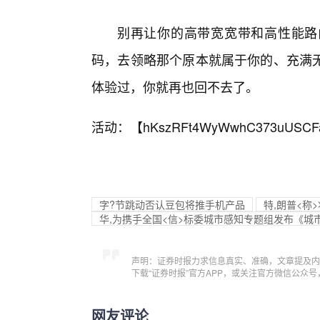
别再让你的高带宽宽带和高性能路
码，去领略那个原本就属于你的、充满无
体验过，你就再也回不去了。
活动：【
hKszRFt4WyWwhC373uUSCF
字?节跳动否认豆包将推手机产品
特,朗普<称
华,为携手全国<信>标委城市感知专题组发布《
声明：证券时报力求信息真实、准确，文章提及内
下载“证券时报”官方APP，或关注官方微信公众
网友评论