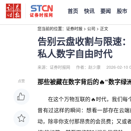
首页
快讯
要闻
股市
您当前的位置：
证券时报
>
公司
>
正文
告别云盘收割与限速：19
私人数字自由时代
来源：证券时报网
作者：赵少康
2026-02-10 
那些被藏在数字背后的🔥“数字绿洲
点赞
在这个万物互联的🔥时代，我们每
曾有过这样的瞬间：想看一部存在云端
动，除非你支付那昂贵的会员费；又或者