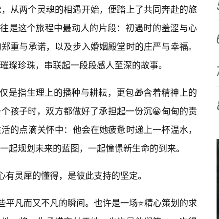
松，从两个灵魂的相遇开始，便踏上了共同奔赴的旅
，往往是这个旅程中最动人的片段：初遇时的羞涩与心
的郑重与承诺，以及步入婚姻殿堂时的庄严与幸福。
璀璨珍珠，串联起一段段感人至深的故事。
仅仅是指生理上的播种与耕耘，更包🎁含着精神上的
个孩子时，双方都做好了承担起一份沉😀甸甸的责
生活的点滴关怀中：他会在她疲惫时递上一杯温水，
一起规划未来的蓝图，一起憧憬新生命的到来。
是心有灵犀的懂得，是彼此支持的坚定。
这些平凡而又不凡的瞬间。也许是一场⭐精心策划的求