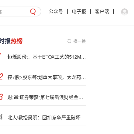
公众号
电子报
客户端
时报
热榜
换一换
恒烁股份:：基于ETOX工艺的512Mb的nor flash产品目前正在研发中
控<股>股东筹:划重大事项，太龙药业12月4日起继续停牌
财;通:证券荣获“第七届新浪财经金麒麟最佳分析师评选”3项大奖
北大!教授吴明：回扣竞争严重破坏医药市场和医疗市场秩序