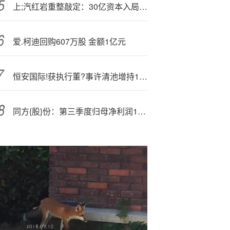
上;汽红岩重整敲定：30亿资本入局，控制权将易主，四方联合体控 66% 股权！
爱.柯迪回购607万股 金额1亿元
恒安国际!获执行董?事许清池增持10万股 每股作价25港元
同方{股}份：第三季度归母净利润1.84亿元，同比增加108.03%