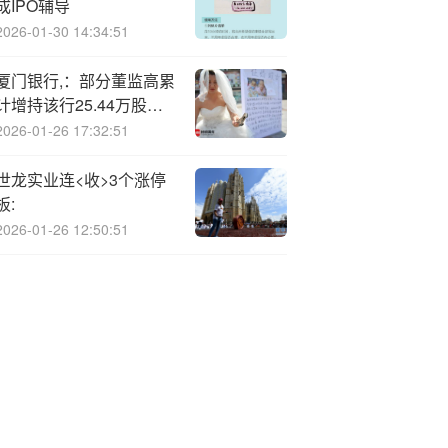
成IPO辅导
2026-01-30 14:34:51
厦门银行,：部分董监高累
计增持该行25.44万股，
增持计划实施完毕
2026-01-26 17:32:51
世龙实业连<收>3个涨停
板:
2026-01-26 12:50:51