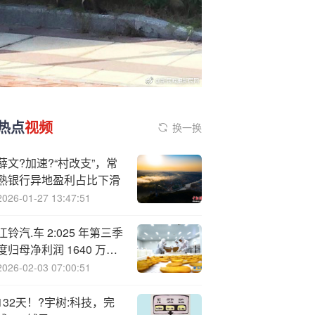
热点
视频
换一换
薛文?加速?“村改支”，常
熟银行异地盈利占比下滑
2026-01-27 13:47:51
江铃汽.车 2:025 年第三季
度归母净利润 1640 万
元，同比下降 93.94%
2026-02-03 07:00:51
132天！?宇树:科技，完