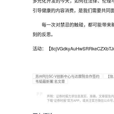
多元化开发的今天，如何在法律、伦理与
引导健康的内容消费，是我们需要共同
每一次对禁忌的触碰，都可能带来
刻的反思。
活动：【
8cjVGdkyAuHwSRRkeCZXbTJ
苏州R{I}SC-V创新中心与达摩院合作签约
【信
韦韬最新署:名文章
声明：证券时报力求信息真实、准确，文章提及内
下载“证券时报”官方APP，或关注官方微信公众