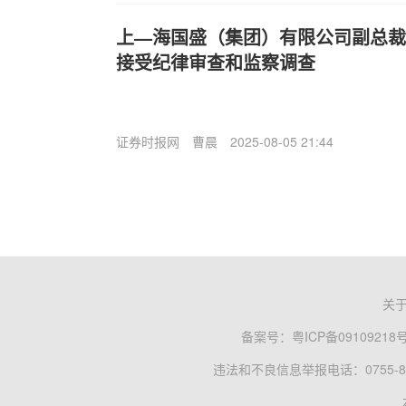
上—海国盛（集团）有限公司副总裁
接受纪律审查和监察调查
证券时报网
曹晨
2025-08-05 21:44
关
备案号：
粤ICP备09109218
违法和不良信息举报电话：0755-83