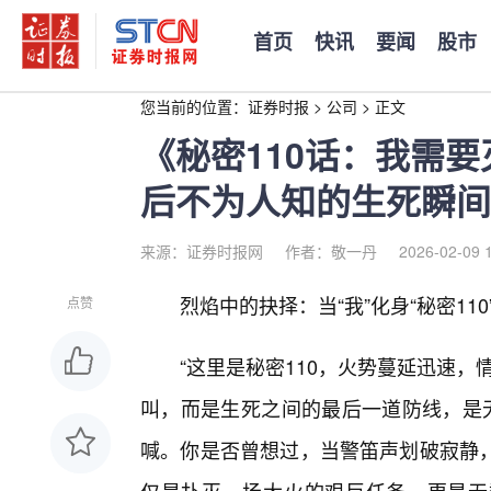
首页
快讯
要闻
股市
您当前的位置：
证券时报
>
公司
>
正文
《秘密110话：我需
后不为人知的生死瞬间
来源：证券时报网
作者：敬一丹
2026-02-09 
烈焰中的抉择：当“我”化身“秘密11
点赞
“这里是秘密110，火势蔓延迅速
叫，而是生死之间的最后一道防线，是无
喊。你是否曾想过，当警笛声划破寂静