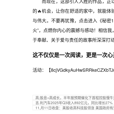
而现在，这部引人入胜的作品，正
的🔥机会，让你在舒适的家中，就能体
与伟大。不要再犹豫，点击进入《秘密1
火”，点燃你内心的震撼与感动！相信我
于奉献、关于爱与责任的故事所深深打
这不仅仅是一次阅读，更是一次心
活动：【
8cjVGdkyAuHwSRRkeCZXbTJ
高;股息+高成长，半年报预期催化下首程控股慢
吉.利汽车2025年Q3收入892亿元，同比增长27%
11,月11日收盘：美股收高科技股领涨 美国政府