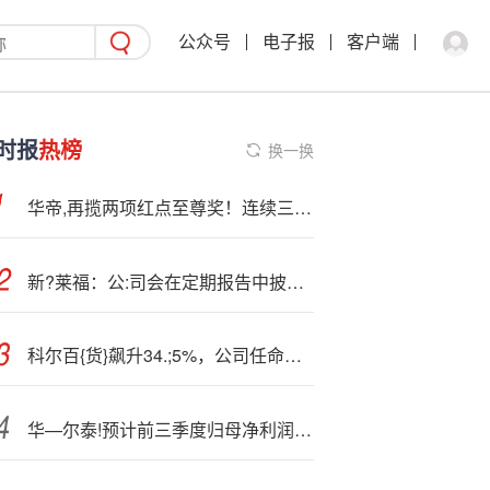
公众号
电子报
客户端
时报
热榜
换一换
华帝,再揽两项红点至尊奖！连续三年登顶国际设计巅峰
新?莱福：公:司会在定期报告中披露报告期末的股东人数
科尔百{货}飙升34.;5%，公司任命常任CEO并维持战略
华—尔泰!预计前三季度归母净利润约至2100万元至2300万元