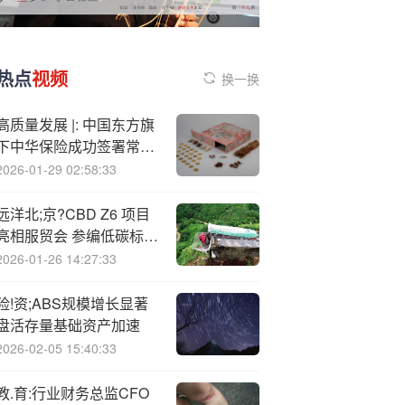
热点
视频
换一换
高质量发展 |: 中国东方旗
下中华保险成功签署常德
市首单地理标志被侵权损
2026-01-29 02:58:33
失保险
远洋北;京?CBD Z6 项目
亮相服贸会 参编低碳标准
助推楼宇经济绿色转型
2026-01-26 14:27:33
险!资;ABS规模增长显著
盘活存量基础资产加速
2026-02-05 15:40:33
教.育:行业财务总监CFO