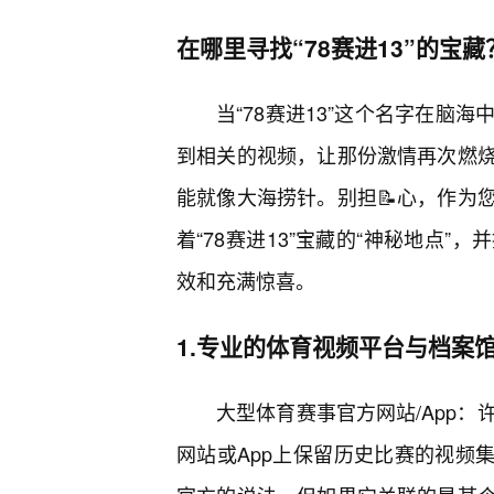
在哪里寻找“78赛进13”的宝藏
当“78赛进13”这个名字在脑
到相关的视频，让那份激情再次燃
能就像大海捞针。别担📝心，作为
着“78赛进13”宝藏的“神秘地点
效和充满惊喜。
1.专业的体育视频平台与档案
大型体育赛事官方网站/App：
网站或App上保留历史比赛的视频集