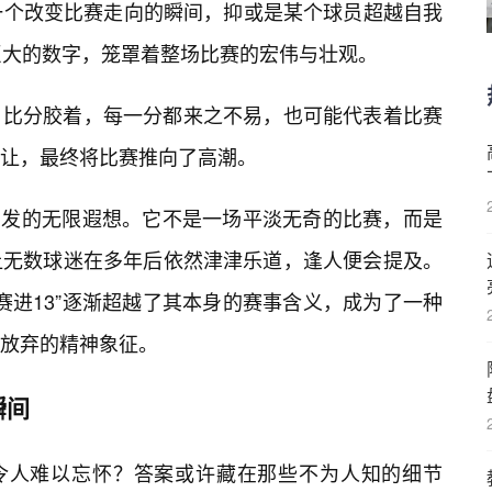
一个改变比赛走向的瞬间，抑或是某个球员超越自我
个巨大的数字，笼罩着整场比赛的宏伟与壮观。
，比分胶着，每一分都来之不易，也可能代表着比赛
让，最终将比赛推向了高潮。
所引发的无限遐想。它不是一场平淡无奇的比赛，而是
让无数球迷在多年后依然津津乐道，逢人便会提及。
赛进13”逐渐超越了其本身的赛事含义，成为了一种
放弃的精神象征。
瞬间
如此令人难以忘怀？答案或许藏在那些不为人知的细节