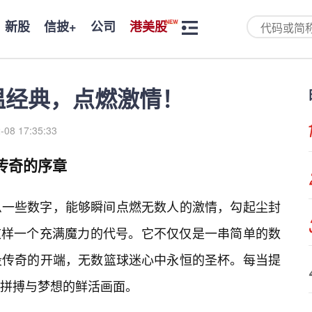
新股
信披+
公司
港美股
重温经典，点燃激情！
-08 17:35:33
传奇的序章
么一些数字，能够瞬间点燃无数人的激情，勾起尘封
是这样一个充满魔力的代号。它不仅仅是一串简单的数
段传奇的开端，无数篮球迷心中永恒的圣杯。每当提
拼搏与梦想的鲜活画面。