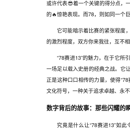
或许代表😎着一个关键的得分点，
的🔥惊艳表现。而78，则如同一
它可能暗示着比赛的紧张程度
的激烈程度，双方你来我往，互不相
“78赛进13”的魅力，在于它
一场足以载入史册的经典之战。它
正是这种口口相传的力量，使得“78
文化符号，一种关于追求卓越、永不
数字背后的故事：那些闪耀的
究竟是什么让“78赛进13”