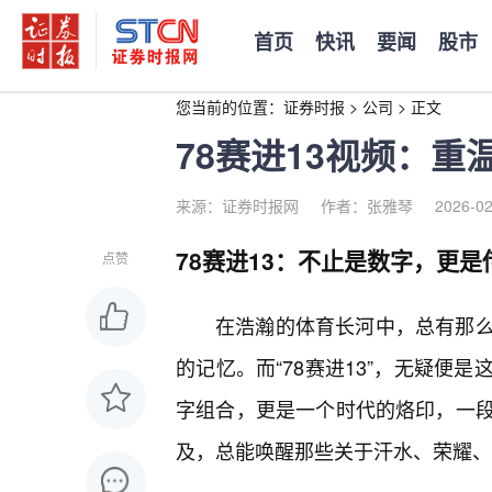
首页
快讯
要闻
股市
您当前的位置：
证券时报
>
公司
>
正文
78赛进13视频：
来源：证券时报网
作者：张雅琴
2026-02
78赛进13：不止是数字，更是
点赞
在浩瀚的体育长河中，总有那
的记忆。而“78赛进13”，无疑便
字组合，更是一个时代的烙印，一
及，总能唤醒那些关于汗水、荣耀、