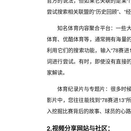
官方的说法，但如果它关联的是某
尝试搜索相关联盟的“历史回顾”、“经
知名体育内容聚合平台：一些大
体育、优酷体育等，通常拥有海量
利用它们的搜索功能，输入“78赛进
词进行尝试。有时，即使没有直接
家解读。
体育纪录片与专题片：很多时候
影片中，您往往能找到“78赛进13
入挖掘比赛背后的故事、球员的心路
2.视频分享网站与社区：