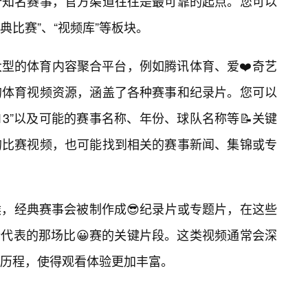
个知名赛事，官方渠道往往是最可靠的起点。您可以
典比赛”、“视频库”等板块。
型的体育内容聚合平台，例如腾讯体育、爱❤️奇艺
的体育视频资源，涵盖了各种赛事和纪录片。您可以
13”以及可能的赛事名称、年份、球队名称等📝关键
的比赛视频，也可能找到相关的赛事新闻、集锦或专
，经典赛事会被制作成😎纪录片或专题片，在这些
”所代表的那场比😀赛的关键片段。这类视频通常会深
历程，使得观看体验更加丰富。