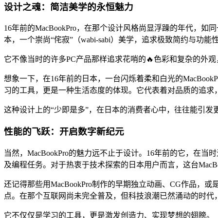
设计之魂：简洁美学的永恒魅力
16年前的MacBookPro，在那个设计风格尚显浮躁的年
本，一个崇尚“侘寂”（wabi-sabi）美学，追求极致简约与功
它不像当时的许多PC产品那样追求花哨的🔥色彩和复杂的外
想象一下，在16年前的日本，一台闪烁着柔和白光的MacBo
习的工具，更是一种生活态度的体现。它代表着对品质的追求
这种设计上的“少即是多”，在日本的消费者心中，往往能引
性能的飞跃：开启数字新纪元
当然，MacBookPro的魅力远不止于设计。16年前的它，在
及编程任务。对于热衷于技术探索的日本用户而言，这台MacBo
还记得那些用MacBookPro制作的早期独立动画、CG作品，
点。在那个互联网尚未完全普及，但科技浪潮已然涌动的时代，拥
它不仅仅是学习的工具，更是激发创造力、实现梦想的翅膀。