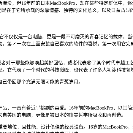
没，但16年前的日本MacBookPro，却在某些特定群体中
，而是在于它所承载的深厚情感、独特的文化意义，以及日益凸显
说，它不仅仅是一台电脑，更是一段不可磨灭的青春记忆的载体。当他们
动，第📌一次在上面安装自己喜欢的软件的喜悦，第一次用它
者对于那些能够唤起美好回忆，或者代表😎了某个时代卓越工艺的产
经。它代表了一个时代的科技巅峰，也代表了许多人初涉科技领域
自己带回那个充满无限可能的青葱岁月。
品，一直有着近乎挑剔的喜爱。16年前的MacBookPro，以
来自美国的电脑，更像是被日本的审美哲学所吸收和再创造。
有重要地位，且性能、设计俱佳的经典设备。16岁的MacBook