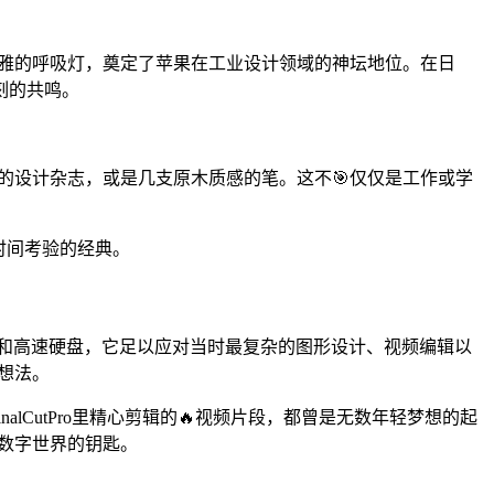
和优雅的呼吸灯，奠定了苹果在工业设计领域的神坛地位。在日
深刻的共鸣。
选的设计杂志，或是几支原木质感的笔。这不🎯仅仅是工作或学
时间考验的经典。
容量内存和高速硬盘，它足以应对当时最复杂的图形设计、视频编辑以
的想法。
alCutPro里精心剪辑的🔥视频片段，都曾是无数年轻梦想的起
来数字世界的钥匙。