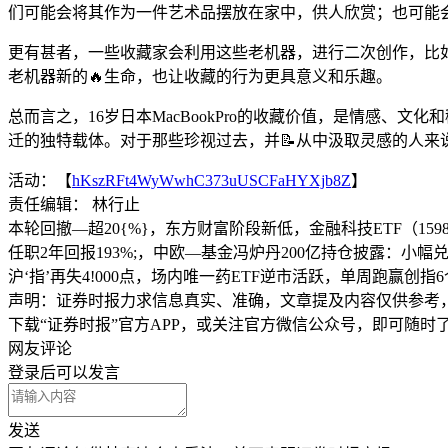
们可能会将其作为一件艺术品摆放在家中，供人欣赏；也可能
更有甚者，一些收藏家会利用这些老机器，进行二次创作，比如
老机器新的🔥生命，也让收藏的行为更具意义和乐趣。
总而言之，16岁日本MacBookPro的收藏价值，是情感
迁的独特载体。对于那些珍视过去，并📝从中汲取灵感的人来说，
活动：【
hKszRFt4WyWwhC373uUSCFaHYXjb8Z
】
责任编辑： 林行止
本轮回撤—超20{%}，东方财富阶段新低，金融科技ETF（159
任职2年回报193%;，中欧—基金冯炉丹200亿持仓披露：小幅
沪‘指’再失4!000点，场内唯一药ETF逆市活跃，单周跑赢
声明：证券时报力求信息真实、准确，文章提及内容仅供参考
下载“证券时报”官方APP，或关注官方微信公众号，即可随
网友评论
登录
后可以发言
发送