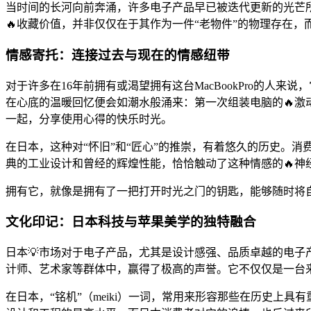
当时间的长河向前奔涌，许多电子产品早已被迭代更新的光芒所淹
🔥收藏价值，并非仅仅在于其作为一件“老物件”的物理存在
情感寄托：连接过去与现在的情感纽带
对于许多在16年前拥有或渴望拥有这台MacBookPro的人来
在心底的温暖回忆便会如潮水般涌来：第一次组装电脑的🔥激
一起，分享使用心得的快乐时光。
在日本，这种对“怀旧”和“匠心”的推崇，有着悠久的历史。消费
典的工业设计和曾经的辉煌性能，恰恰触动了这种情感的🔥神
拥有它，就像是拥有了一把打开时光之门的钥匙，能够随时将
文化印记：日本科技与苹果美学的独特融合
日本💡市场对于电子产品，尤其是设计感强、品质卓越的电子产
计师、艺术家等群体中，赢得了极高的声誉。它不仅仅是一台
在日本，“铭机”（meiki）一词，常用来形容那些在历史上具