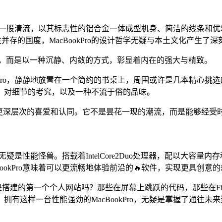
代，如同一股清流，以其标志性的铝合金一体成型机身、简洁的线条
能性并存的国度，MacBookPro的设计哲学无疑与本土文化产生了
观，而是以一种沉静、内敛的方式，彰显着内在的强大与精致。
okPro，静静地放置在一个简约的书桌上，周围或许是几本精心挑
，对细节的考究，以及一种不流于俗的品味。
发更深层次的喜爱和认同。它不是昙花一现的潮流，而是能够经受
当时无疑是性能怪兽。搭载着IntelCore2Duo处理器，配以大
okPro意味着可以更流畅地体验前沿的🔥软件，实现更具创意
或是搭建的第一个个人网站吗？那些在屏幕上跳跃的代码，那些在Fin
有这样一台性能强劲的MacBookPro，无疑是掌握了通往未