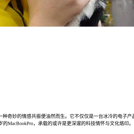
并📝列时，一种奇妙的情感共振便油然而生。它不仅仅是一台冰冷的
的MacBookPro，承载的或许是更深邃的科技情怀与文化烙印。