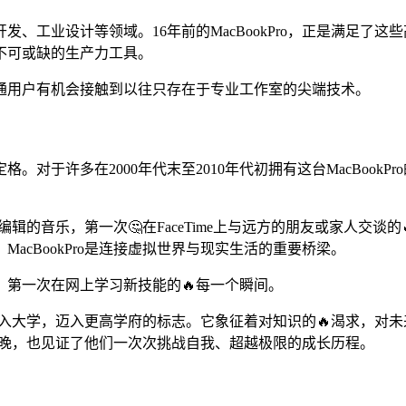
、工业设计等领域。16年前的MacBookPro，正是满足了
不可或缺的生产力工具。
通用户有机会接触到以往只存在于专业工作室的尖端技术。
对于许多在2000年代末至2010年代初拥有这台MacBook
它编辑的音乐，第一次🤔在FaceTime上与远方的朋友或家人交
cBookPro是连接虚拟世界与现实生活的重要桥梁。
第一次在网上学习新技能的🔥每一个瞬间。
他们升入大学，迈入更高学府的标志。它象征着对知识的🔥渴求，对
读的夜晚，也见证了他们一次次挑战自我、超越极限的成长历程。