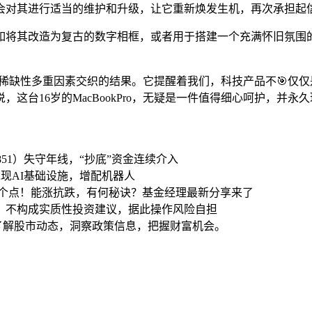
会对其进行适当的维护和升级，让它重新焕发生机，再次承担起
将其改造为复古的数字相框，或者用于搭建一个充满怀旧氛围的H
、文化和稀缺性多重因素交织的结果。它提醒着我们，科技产品不🎯
这台16岁的MacBookPro，无疑是一件值得细心呵护，并永久
851）失守年线，“抄底”资金连续介入
兑现AI基础设施，增配机器人
创指6个点！能涨抗跌，有何秘诀？基金经理最新分享来了
，不构成实质性投资建议，据此操作风险自担
时了解股市动态，洞察政策信息，把握财富机会。