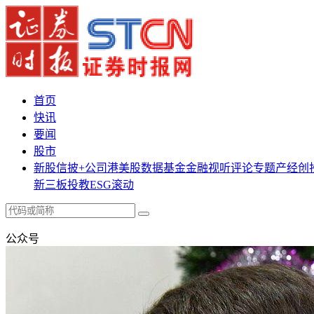
首页
快讯
要闻
股市
新股
信披+
公司
港美股
数据
基金
金融
视听
评论
专题
产经
创
新三板
投教
ESG
滚动
公众号