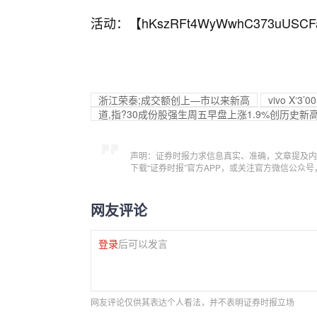
活动：【
hKszRFt4WyWwhC373uUSCF
浙江荣泰;成交额创上—市以来新高
vivo X‘
道,指?30成份股强生周五早盘上涨1.9%创历史新
声明：证券时报力求信息真实、准确，文章提及内
下载“证券时报”官方APP，或关注官方微信公众
网友评论
登录
后可以发言
网友评论仅供其表达个人看法，并不表明证券时报立场