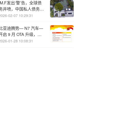
IM.F发出‘警’告，全球债
务井喷，中国私人债务拉
响警报
2026-02-07 10:29:31
比亚迪腾势— N7 汽车—
开启 9 月 OTA 升级，新
增智能语音全新实况窗交
2026-01-28 10:08:31
互等功能