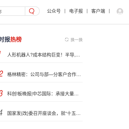
公众号
电子报
客户端
时报
热榜
换一换
人形机器人?成本结构巨变！半导,体占比将激增至24%，聚焦“大脑+视觉+传感”三大核心赛道
格林精密：公司与部—分客户合作因保密协议不便披露
科创!板晚报|中芯国际：承接大量模拟、存储急单 生益电子拟定增募资不超26亿元
国家发{改}委召开座谈会，就“十五五”时期扩大有效投资听取民企意见建议