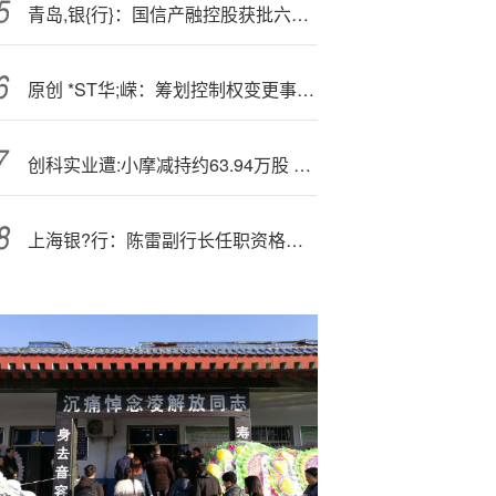
青岛,银{行}：国信产融控股获批六个月内增持不超过5%股份
原创 *ST华;嵘：筹划控制权变更事项，股票将于8月5日（星期二）开市起停牌
创科实业遭:小摩减持约63.94万股 每股作价约102.52港元
上海银?行：陈雷副行长任职资格获核准