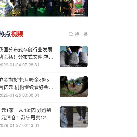
热点
视频
换一换
我国分布式存储行业发展
势头猛！分布式文件;存—
储主导优势持续扩大
2026-01-24 07:28:31
沪金期货本:月吸金<超>
百亿元 机构继续看好金价
后市表现
2026-01-25 03:38:31
1元1家！从48:亿收!购到
1元清仓：苏宁甩卖12家
家乐福子公司！
2026-01-27 02:43:31