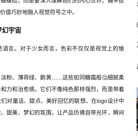
、蝴蝶结，而是要深入理解她们的内心世界，捕🎯捉
感价值巧妙地融入视觉符号之中。
梦幻宇宙
表达语言。对于少女而言，色彩不仅仅是视觉上的愉
淡粉、薄荷绿、鹅黄……这些如同糖霜般🤔细腻柔
亲和力和治愈感。它们不像纯色那样强烈，而是带着
们对童话、甜点、美好回忆的联想。在logo设计中
盈、甜美、梦幻的氛围，让产品仿佛自带光环，瞬间