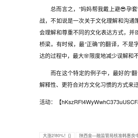
总而言之，“妈妈帮我戴上避😎孕
战，不如说是一次关于文化理解和沟通
会理解和尊重不同的文化表达方式，并
桥梁。有时候，最“正确”的翻译，不是
达的过程中，最大🌸限度地减少误解和
而在这个特定的例子中，最好的“翻
解释性、更符合对方文化习惯的方式来
活动：【
hKszRFt4WyWwhC373uUSCF
大涨2!80%！{}
陕西金—融监管局核准韩惠良