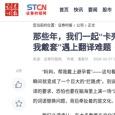
首页
快讯
要闻
股市
您当前的位置：
证券时报
>
公司
>
正文
那些年，我们一起“卡
我戴套”遇上翻译难题
来源：证券时报网
作者：潘美玲
2026-02-07 
“妈妈，帮我戴上避孕套”——这句
点赞
瞬间就变成了一个巨大的“拦路虎”。别
译的要求，恐怕也要在脑海里上演一场“
的词语替换问题，背后牵扯着的是文化