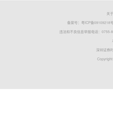
关
备案号：
粤ICP备09109218
违法和不良信息举报电话：0755-83
深圳证券
Copyright