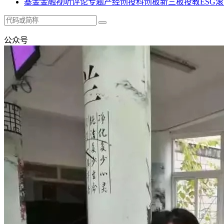
基金
金融
视听
评论
专题
产经
创投
科创板
新三板
投教
ESG
滚
公众号