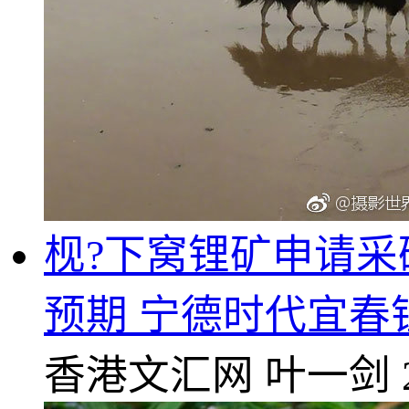
枧?下窝锂矿申请采
预期 宁德时代宜春
香港文汇网
叶一剑