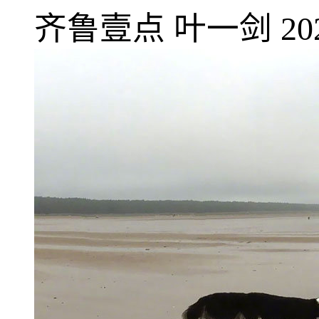
齐鲁壹点
叶一剑
20