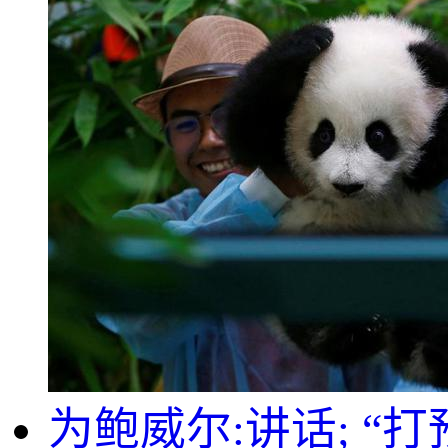
为鲍威尔:讲话; “