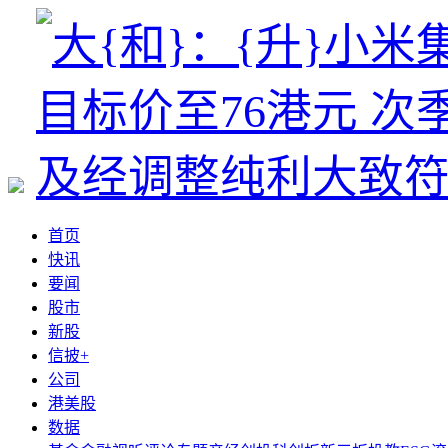
首页
快讯
要闻
股市
新股
信披+
公司
港美股
数据