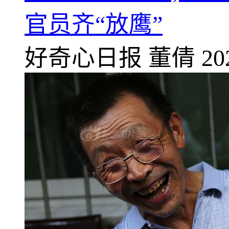
官员齐“放鹰”
好奇心日报
董倩
20